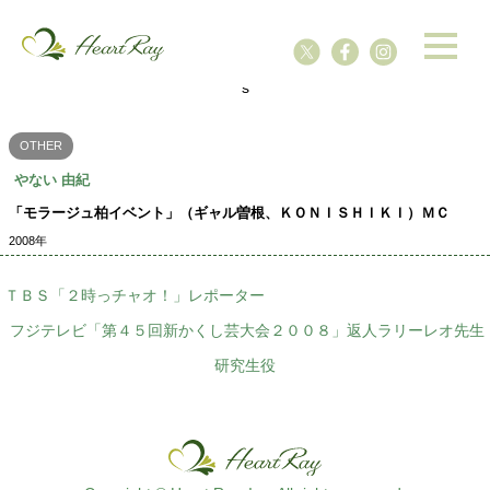
ssssssssssssss
s
OTHER
やない 由紀
「モラージュ柏イベント」（ギャル曽根、ＫＯＮＩＳＨＩＫＩ）ＭＣ
2008年
ＴＢＳ「２時っチャオ！」レポーター
フジテレビ「第４５回新かくし芸大会２００８」返人ラリーレオ先生
研究生役