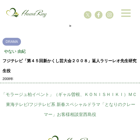
ssssssssssssss
s
DRAMA
やない 由紀
フジテレビ「第４５回新かくし芸大会２００８」返人ラリーレオ先生研究
生役
2008年
「モラージュ柏イベント」（ギャル曽根、ＫＯＮＩＳＨＩＫＩ）ＭＣ
東海テレビ/フジテレビ系 新春スペシャルドラマ「となりのクレー
マー」お客様相談室西島役