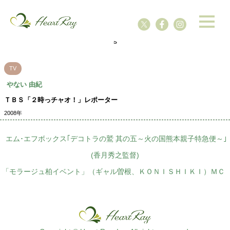
ssssssssssssss
s
TV
やない 由紀
ＴＢＳ「２時っチャオ！」レポーター
2008年
エム･エフボックス｢デコトラの鷲 其の五～火の国熊本親子特急便～｣
(香月秀之監督)
「モラージュ柏イベント」（ギャル曽根、ＫＯＮＩＳＨＩＫＩ）ＭＣ