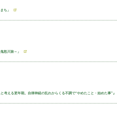
いまち」
の鬼怒川旅～」
子さんと考える更年期。自律神経の乱れからくる不調で“やめたこと・始めた事”』