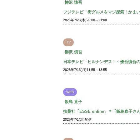
柳沢 慎吾
フジテレビ「街グルメをマジ探索！かま
2026年7/23(木)20:00～21:00
TV
柳沢 慎吾
日本テレビ「ヒルナンデス！～優吾慎吾
2026年7/13(月)11:55～13:55
WEB
飯島 直子
扶桑社「ESSE online」＊『飯島直
2026年7/1(水)配信