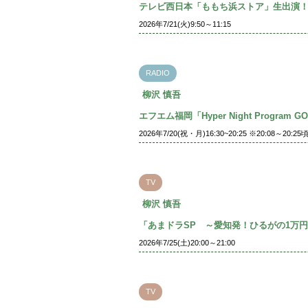
テレビ西日本「ももち浜ストア」生出演
2026年7/21(火)9:50～11:15
RADIO
柳沢 慎吾
エフエム福岡「Hyper Night Program 
2026年7/20(祝・月)16:30~20:25 ※20:08～20:
TV
柳沢 慎吾
「あまドラSP ～愛知発！ひるがの1万
2026年7/25(土)20:00～21:00
TV