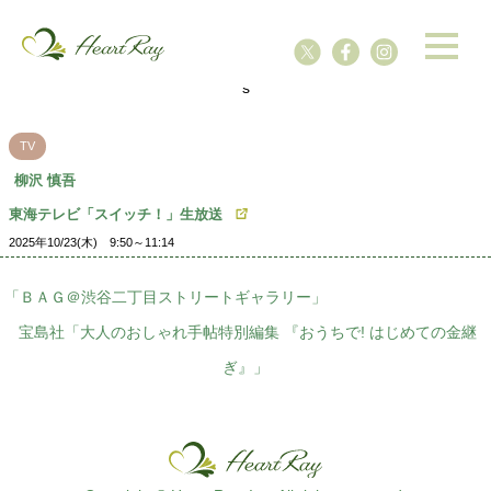
ssssssssssssss
s
TV
柳沢 慎吾
東海テレビ「スイッチ！」生放送
2025年10/23(木) 9:50～11:14
「ＢＡＧ＠渋谷二丁目ストリートギャラリー」
宝島社「大人のおしゃれ手帖特別編集 『おうちで! はじめての金継
ぎ』」