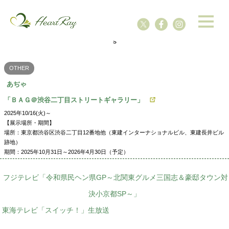
ssssssssssssss
s
OTHER
あぢゃ
「ＢＡＧ＠渋谷二丁目ストリートギャラリー」
2025年10/16(火)～
【展示場所・期間】
場所：東京都渋谷区渋谷二丁目12番地他（東建インターナショナルビル、東建長井ビル
跡地）
期間：2025年10月31日～2026年4月30日（予定）
フジテレビ「令和県民ヘン県GP～北関東グルメ三国志＆豪邸タウン対
決小京都SP～」
東海テレビ「スイッチ！」生放送