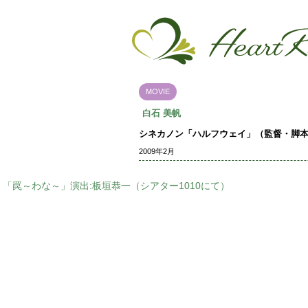
MOVIE
白石 美帆
シネカノン「ハルフウェイ」（監督・脚
2009年2月
「罠～わな～」演出:板垣恭一（シアター1010にて）