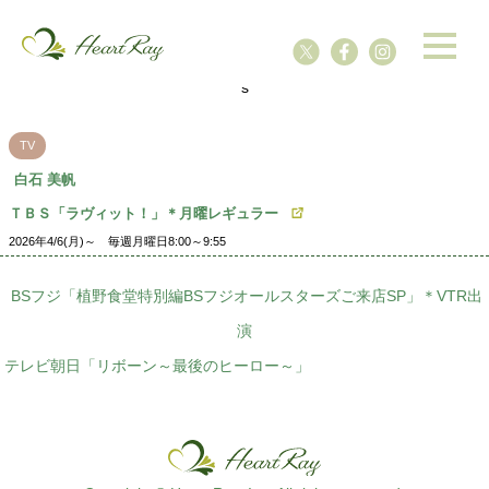
ssssssssssssss
s
TV
白石 美帆
ＴＢＳ「ラヴィット！」＊月曜レギュラー
2026年4/6(月)～ 毎週月曜日8:00～9:55
BSフジ「植野食堂特別編BSフジオールスターズご来店SP」＊VTR出
演
テレビ朝日「リボーン～最後のヒーロー～」