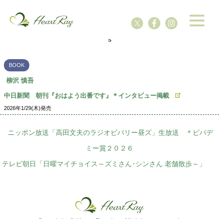
ssssssssssssss
s
BOOK
柳沢 慎吾
中日新聞 朝刊『おはよう出番です』＊インタビュー掲載
2026年1/29(木)発売
ニッポン放送「高田文夫のラジオビバリー昼ズ」生放送 ＊ビバデ
ミー賞２０２６
テレビ朝日「日曜マイチョイス～ズミさん･シンさん 老舗散歩～」