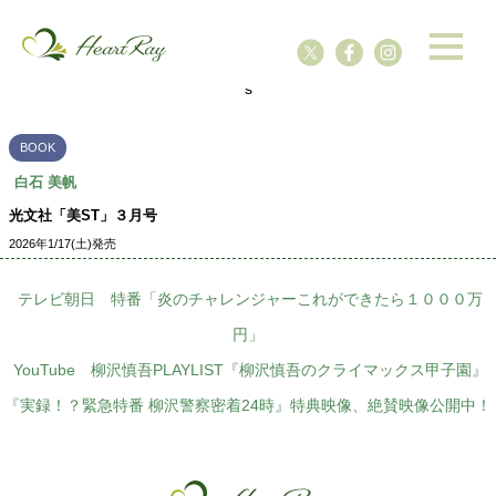
ssssssssssssss
s
BOOK
白石 美帆
光文社「美ST」３月号
2026年1/17(土)発売
テレビ朝日 特番「炎のチャレンジャーこれができたら１０００万
円」
YouTube 柳沢慎吾PLAYLIST『柳沢慎吾のクライマックス甲子園』
『実録！？緊急特番 柳沢警察密着24時』特典映像、絶賛映像公開中！