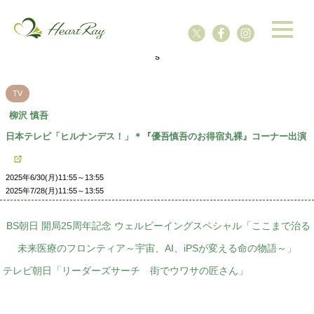
ssssssssssssss
s
TV
柳沢 慎吾
日本テレビ「ヒルナンデス！」＊『優吾慎吾のお得宿丸裸』コーナー出演
2025年6/30(月)11:55～13:55
2025年7/28(月)11:55～13:55
BS朝日 開局25周年記念 ウェルビーイングスペシャル「ここまで治る
未来医療のフロンティア～宇宙、AI、iPSが変える命の物語～」
テレビ朝日「リーダーズサーチ 街でウワサの匠さん」