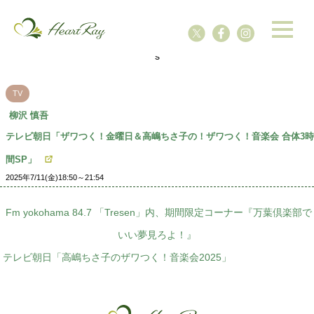
ssssssssssssss
s
TV
柳沢 慎吾
テレビ朝日「ザワつく！金曜日＆高嶋ちさ子の！ザワつく！音楽会 合体3時
間SP」
2025年7/11(金)18:50～21:54
Fm yokohama 84.7 「Tresen」内、期間限定コーナー『万葉倶楽部で
いい夢見ろよ！』
テレビ朝日「高嶋ちさ子のザワつく！音楽会2025」