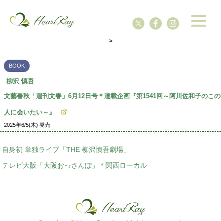
ssssssssssssss
s
BOOK
柳沢 慎吾
文藝春秋「週刊文春」6月12日号＊連載企画『第1541回～阿川佐和子のこの
人に会いたい～』
2025年6/5(木) 発売
自身初 単独ライブ「THE 柳沢慎吾劇場」
テレビ大阪「大阪おっさんぽ」＊関西ローカル