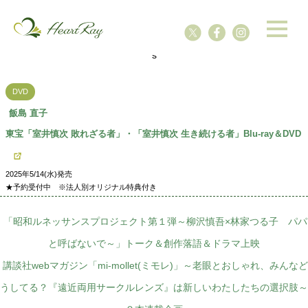
ssssssssssssss
s
DVD
飯島 直子
東宝「室井慎次 敗れざる者」・「室井慎次 生き続ける者」Blu-ray＆DVD
2025年5/14(水)発売
★予約受付中 ※法人別オリジナル特典付き
「昭和ルネッサンスプロジェクト第１弾～柳沢慎吾×林家つる子 パパ
と呼ばないで～」トーク＆創作落語＆ドラマ上映
講談社webマガジン「mi-mollet(ミモレ)」～老眼とおしゃれ、みんなど
うしてる？『遠近両用サークルレンズ』は新しいわたしたちの選択肢～