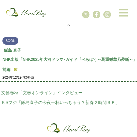
ssssssssssssss
s
BOOK
飯島 直子
NHK出版「NHK2025年大河ドラマ･ガイド『べらぼう～蔦重栄華乃夢噺～」
前編
2024年12/19(木)発売
文藝春秋「文春オンライン」インタビュー
ＢSフジ「飯島直子の今夜一杯いっちゃう？新春２時間ＳＰ」