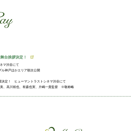
ssssssssssssss
s
）舞台挨拶決定！
シネマ渋谷にて
リーブル神戸ほかエリア順次公開
挨拶登壇決定！ ヒューマントラストシネマ渋谷にて
津美、高川裕也、有森也実、片嶋一貴監督 ※敬称略
。