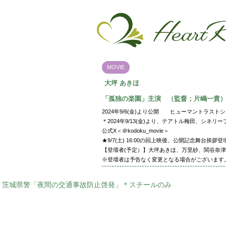
MOVIE
大坪 あきほ
「孤独の楽園」主演 （監督；片嶋一貴
2024年9/6(金)より公開 ヒューマントラスト
＊2024年9/13(金)より、テアトル梅田、シネ
公式X＜＠kodoku_movie＞
★9/7(土) 16:00の回上映後、公開記念舞台
【登壇者(予定）】大坪あきほ、万里紗、関谷奈
※登壇者は予告なく変更となる場合がございます
茨城県警「夜間の交通事故防止啓発」＊スチールのみ