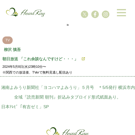
ssssssssssssss
s
TV
柳沢 慎吾
朝日放送 「これ余談なんですけど・・・」
2024年5月8日(水)23時10分〜
※関西での放送後、TVerで無料見逃し配信あり
湘南よみうり新聞社「ヨコハマよみうり」５月号 ＊5/5発行 横浜市内
全域『読売新聞 朝刊』折込みタブロイド形式紙面あり。
日本ﾃﾚﾋﾞ「有吉ゼミ」SP