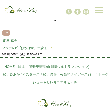
ssssssssssssss
s
TV
飯島 直子
フジテレビ「ぽかぽか」生放送
2023年8/15日（火）11:50〜13:50
「HOME」脚本・演出安藤亮司(劇団ウルトラマンション)
横浜DeNAベイスターズ「横浜漢祭」vs阪神タイガース戦 ＊トーク
ショー＆セレモニアルピッチ