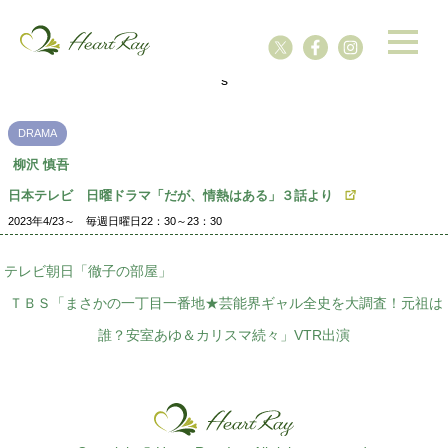
ssssssssssssss
s
DRAMA
柳沢 慎吾
日本テレビ 日曜ドラマ「だが、情熱はある」３話より
2023年4/23～ 毎週日曜日22：30～23：30
テレビ朝日「徹子の部屋」
ＴＢＳ「まさかの一丁目一番地★芸能界ギャル全史を大調査！元祖は
誰？安室あゆ＆カリスマ続々」VTR出演