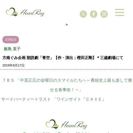
ssssssssssssss
s
STAGE
飯島 直子
方南ぐみ企画 朗読劇「青空」【作・演出；樫田正剛】＊三越劇場にて
2019年8月17日
ＴＢＳ 「中居正広の金曜日のスマイルたちへ～番組史上最も楽して痩
せる食事術！～」
サードパーティートラスト 「ワインサイト『ＣＡＶＥ』