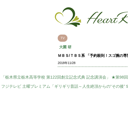
TV
大圃 研
ＭＢＳ/ＴＢＳ系 「予約殺到！スゴ腕の
2018年11/28
「栃木県立栃木高等学校 第122回創立記念式典 記念講演会」 ★第
フジテレビ 土曜プレミアム「ギリギリ昔話～人生絶頂からの“その後”