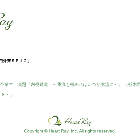
ssssssssssssss
s
専門外来ＳＰ１２」
98回卒業生、演題『内視鏡道 ～我流も極めればいつか本流に～』 （栃木
ＳＰ～」
Copyright © Heart Ray, Inc. All rights reserved.