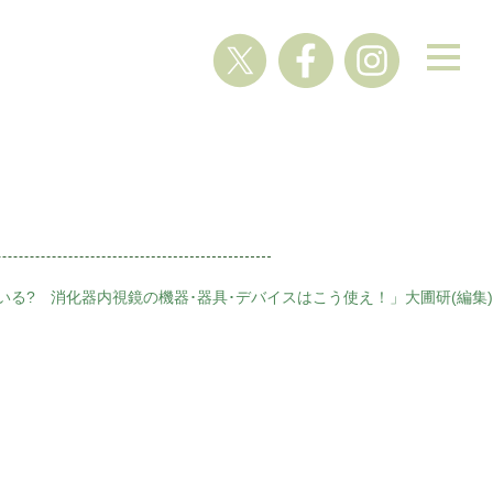
いる? 消化器内視鏡の機器･器具･デバイスはこう使え！」大圃研(編集)