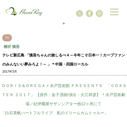
ssssssssssssss
s
TV
柳沢 慎吾
テレビ新広島 「慎吾ちゃんの旅しるべ４～今年こそ日本一！カープファン
のみんないい夢みろよ！～ 」＊中国・四国ローカル
2017年3月
ＤＯＲＩＳ＆ＯＲＥＧＡ + 水戸芸術館 ＰＲＥＳＥＮＴＳ 「ＣＯＡＳ
ＴＥＲ ２０１７」 【原作：金子茂樹/演出：大江祥彦】 ＊水戸芸術劇
場／紀伊國屋サザンシアター他12ヶ所にて
「白石美帆ハートフルライブ 私のドリームカムトゥルー」