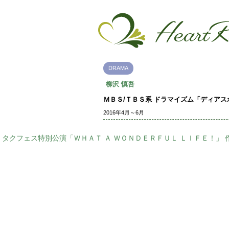
DRAMA
柳沢 慎吾
ＭＢＳ/ＴＢＳ系 ドラマイズム「ディアス
2016年4月～6月
タクフェス特別公演「ＷＨＡＴ Ａ ＷＯＮＤＥＲＦＵＬ ＬＩＦＥ！」 