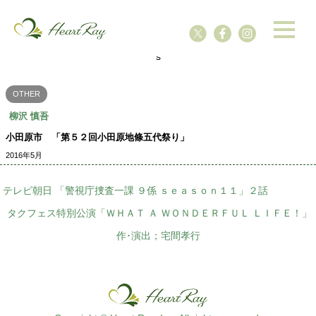
ssssssssssssss
s
OTHER
柳沢 慎吾
小田原市 「第５２回小田原地條五代祭り」
2016年5月
テレビ朝日 「警視庁捜査一課 ９係 ｓｅａｓｏｎ１１」２話
タクフェス特別公演「ＷＨＡＴ Ａ ＷＯＮＤＥＲＦＵＬ ＬＩＦＥ！」
作･演出；宅間孝行