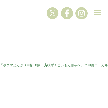
 「激ウマどんぶり中部10県一斉検挙！旨いもん刑事２」＊中部ローカル