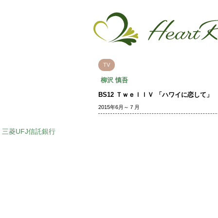
TV
柳沢 慎吾
BS12 ＴｗｅｌｌＶ 「ハワイに恋して」
2015年6月～７月
三菱UFJ信託銀行