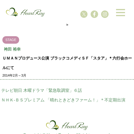
ssssssssssssss
s
STAGE
袴田 裕幸
ＵＭＡＮプロデュース公演 ブラックコメディＳＦ「スタア」＊六行会ホー
ルにて
2014年2月～3月
テレビ朝日 木曜ドラマ「緊急取調室」６話
ＮＨＫ-ＢＳプレミアム 「晴れときどきファーム！」＊不定期出演