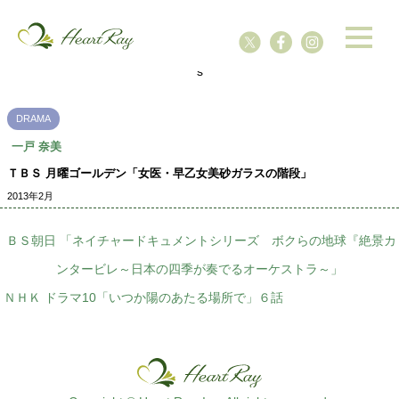
ssssssssssssss
s
DRAMA
一戸 奈美
ＴＢＳ 月曜ゴールデン「女医・早乙女美砂ガラスの階段」
2013年2月
ＢＳ朝日 「ネイチャードキュメントシリーズ ボクらの地球『絶景カ
ンタービレ～日本の四季が奏でるオーケストラ～」
ＮＨＫ ドラマ10「いつか陽のあたる場所で」６話