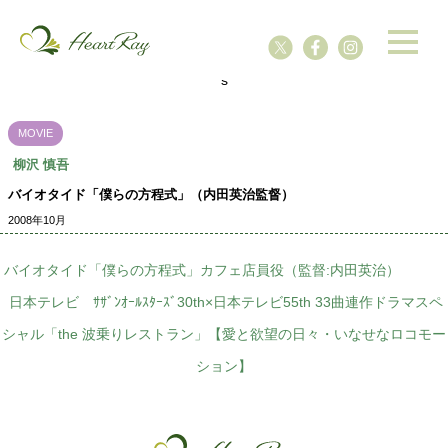
ssssssssssssss
s
MOVIE
柳沢 慎吾
バイオタイド「僕らの方程式」（内田英治監督）
2008年10月
バイオタイド「僕らの方程式」カフェ店員役（監督:内田英治）
日本テレビ ｻｻﾞﾝｵｰﾙｽﾀｰｽﾞ30th×日本テレビ55th 33曲連作ドラマスペ
シャル「the 波乗りレストラン」【愛と欲望の日々・いなせなロコモー
ション】