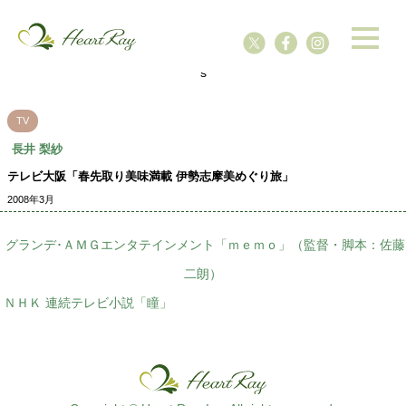
ssssssssssssss
s
TV
長井 梨紗
テレビ大阪「春先取り美味満載 伊勢志摩美めぐり旅」
2008年3月
グランデ･ＡＭＧエンタテインメント「ｍｅｍｏ」（監督・脚本：佐藤
二朗）
ＮＨＫ 連続テレビ小説「瞳」