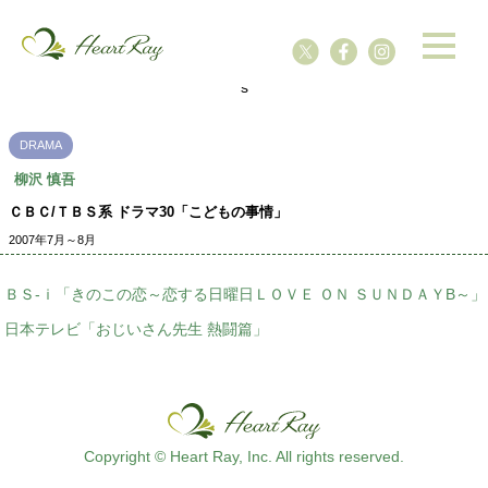
ssssssssssssss
s
DRAMA
柳沢 慎吾
ＣＢＣ/ＴＢＳ系 ドラマ30「こどもの事情」
2007年7月～8月
ＢＳ-ｉ「きのこの恋～恋する日曜日ＬＯＶＥ ＯＮ ＳＵＮＤＡＹB～」
日本テレビ「おじいさん先生 熱闘篇」
Copyright © Heart Ray, Inc. All rights reserved.