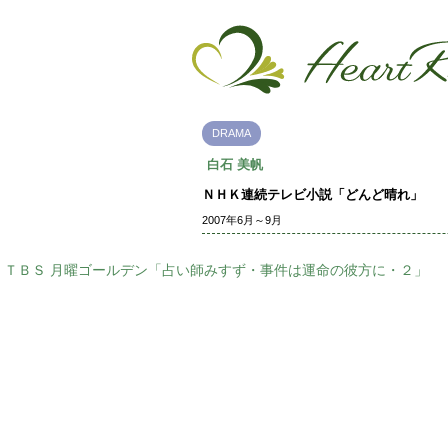
DRAMA
白石 美帆
ＮＨＫ連続テレビ小説「どんど晴れ」
2007年6月～9月
ＴＢＳ 月曜ゴールデン「占い師みすず・事件は運命の彼方に・２」