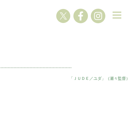
「ＪＵＤＥ／ユダ」（瀬々監督）