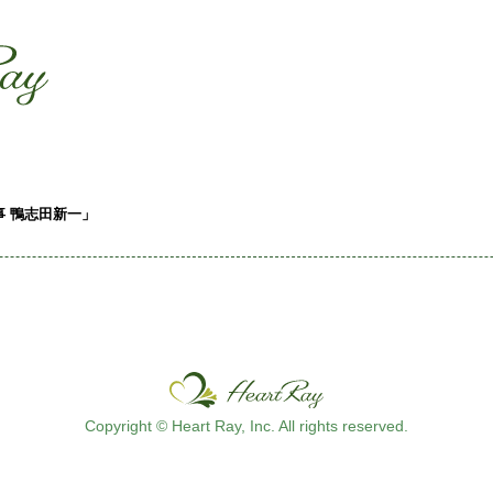
ssssssssssssss
s
事 鴨志田新一」
Copyright © Heart Ray, Inc. All rights reserved.