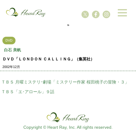
ssssssssssssss
s
DVD
白石 美帆
ＤＶＤ「ＬＯＮＤＯＮ ＣＡＬＬＩＮＧ」（集英社）
2002年12月
ＴＢＳ 月曜ミステリｰ劇場「ミステリー作家 桜田桃子の冒険・３」
ＴＢＳ「エ･アロール」９話
Copyright © Heart Ray, Inc. All rights reserved.