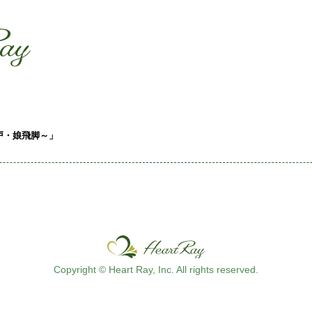
ssssssssssssss
s
戸・娘飛脚～」
Copyright © Heart Ray, Inc. All rights reserved.