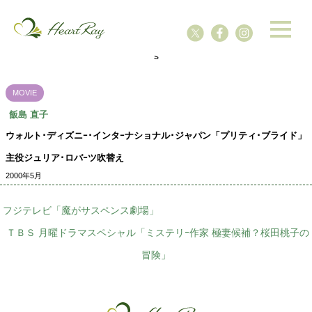
ssssssssssssss
s
MOVIE
飯島 直子
ウォルト･ディズニｰ･インタｰナショナル･ジャパン「プリティ･ブライド」
主役ジュリア･ロバｰツ吹替え
2000年5月
フジテレビ「魔がサスペンス劇場」
ＴＢＳ 月曜ドラマスペシャル「ミステリｰ作家 極妻候補？桜田桃子の
冒険」