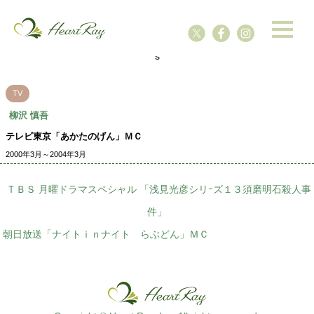
ssssssssssssss
s
TV
柳沢 慎吾
テレビ東京「あかたのげん」ＭＣ
2000年3月～2004年3月
ＴＢＳ 月曜ドラマスペシャル 「浅見光彦シリｰズ１３須磨明石殺人事
件」
朝日放送「ナイトｉｎナイト らぶどん」ＭＣ