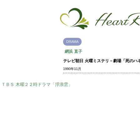
DRAMA
網浜 直子
テレビ朝日 火曜ミステリ－劇場「死のハ
1990年11月
ＴＢＳ 木曜２２時ドラマ「浮浪雲」