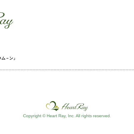
ssssssssssssss
s
ネム－ン」
Copyright © Heart Ray, Inc. All rights reserved.