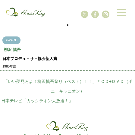
ssssssssssssss
s
AWARD
柳沢 慎吾
日本プロデュ－サ－協会新人賞
1985年度
「いい夢見ろよ！柳沢慎吾祭り（ベスト）！！」＊ＣＤ+ＤＶＤ（ポ
ニーキャニオン）
日本テレビ「カックラキン大放送！」